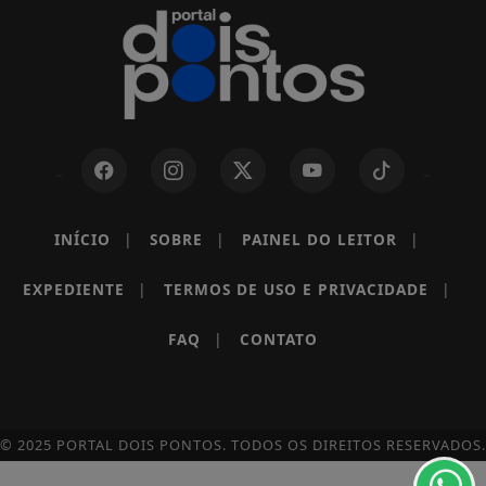
INÍCIO
|
SOBRE
|
PAINEL DO LEITOR
|
EXPEDIENTE
|
TERMOS DE USO E PRIVACIDADE
|
Termos de Uso e Privacidade
FAQ
|
CONTATO
Esse site utiliza cookies para melhorar sua
experiência de navegação. Ao continuar o acesso,
entendemos que você concorda com nossos Termos
de Uso e Privacidade.
© 2025 PORTAL DOIS PONTOS. TODOS OS DIREITOS RESERVADOS.
PARA MAIS INFORMAÇÕES,
ACESSE NOSSOS TERMOS