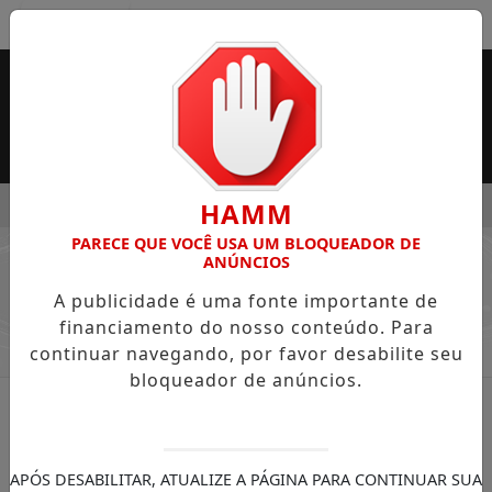
Entrar
MENU
IDADE DO SUPERMERCADO ROSSI SERÁ BREVEMENTE INAUG
HAMM
PARECE QUE VOCÊ USA UM BLOQUEADOR DE
EM ALTA
ANÚNCIOS
/ COLUNAS LUIZ PERES
A publicidade é uma fonte importante de
financiamento do nosso conteúdo. Para
continuar navegando, por favor desabilite seu
bloqueador de anúncios.
APÓS DESABILITAR, ATUALIZE A PÁGINA PARA CONTINUAR SUA