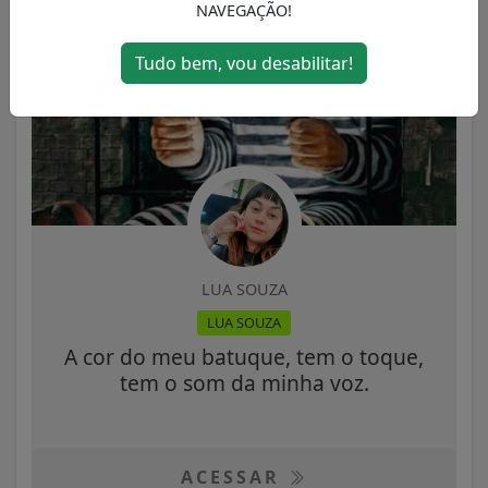
NAVEGAÇÃO!
Tudo bem, vou desabilitar!
LUA SOUZA
LUA SOUZA
A cor do meu batuque, tem o toque,
tem o som da minha voz.
ACESSAR