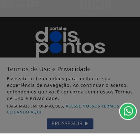
Termos de Uso e Privacidade
Esse site utiliza cookies para melhorar sua
experiência de navegação. Ao continuar o acesso,
entendemos que você concorda com nossos Termos
INÍCIO
|
SOBRE
|
PAINEL DO LEITOR
|
de Uso e Privacidade.
PARA MAIS INFORMAÇÕES,
ACESSE NOSSOS TERMOS
EXPEDIENTE
|
TERMOS DE USO E PRIVACIDADE
|
CLICANDO AQUI
FAQ
|
CONTATO
PROSSEGUIR