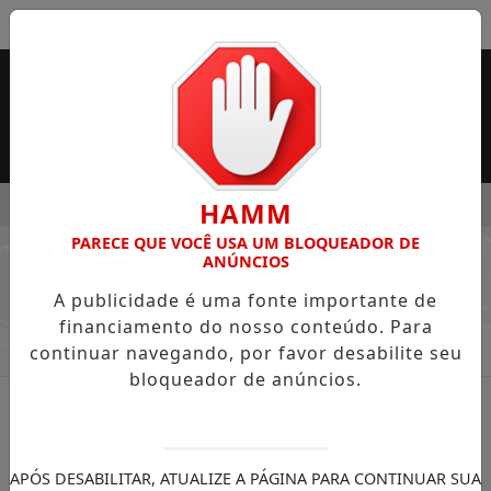
Entrar
MENU
SUPERMERCADO ROSSI SERÁ BREVEMENTE INAUGURADA EM 
HAMM
PARECE QUE VOCÊ USA UM BLOQUEADOR DE
EM ALTA
ANÚNCIOS
/ COLUNAS LUA SOUZA
A publicidade é uma fonte importante de
financiamento do nosso conteúdo. Para
continuar navegando, por favor desabilite seu
bloqueador de anúncios.
APÓS DESABILITAR, ATUALIZE A PÁGINA PARA CONTINUAR SUA