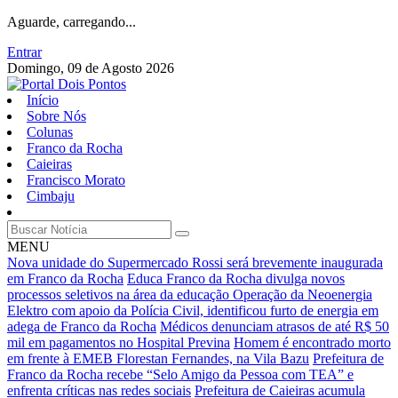
Aguarde, carregando...
Entrar
Domingo, 09 de Agosto 2026
Início
Sobre Nós
Colunas
Franco da Rocha
Caieiras
Francisco Morato
Cimbaju
MENU
Nova unidade do Supermercado Rossi será brevemente inaugurada
em Franco da Rocha
Educa Franco da Rocha divulga novos
processos seletivos na área da educação
Operação da Neoenergia
Elektro com apoio da Polícia Civil, identificou furto de energia em
adega de Franco da Rocha
Médicos denunciam atrasos de até R$ 50
mil em pagamentos no Hospital Previna
Homem é encontrado morto
em frente à EMEB Florestan Fernandes, na Vila Bazu
Prefeitura de
Franco da Rocha recebe “Selo Amigo da Pessoa com TEA” e
enfrenta críticas nas redes sociais
Prefeitura de Caieiras acumula