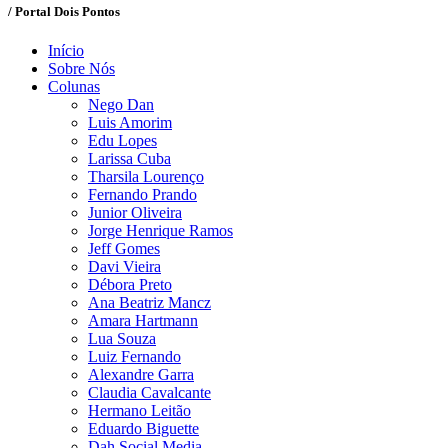
/ Portal Dois Pontos
Início
Sobre Nós
Colunas
Nego Dan
Luis Amorim
Edu Lopes
Larissa Cuba
Tharsila Lourenço
Fernando Prando
Junior Oliveira
Jorge Henrique Ramos
Jeff Gomes
Davi Vieira
Débora Preto
Ana Beatriz Mancz
Amara Hartmann
Lua Souza
Luiz Fernando
Alexandre Garra
Claudia Cavalcante
Hermano Leitão
Eduardo Biguette
Dah Social Media