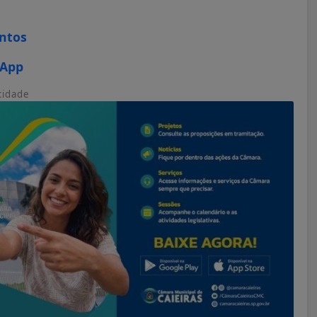
ontos
sApp
cidade