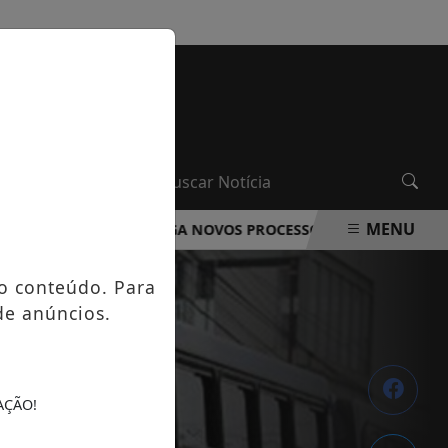
QUINTA-FEIRA, 06 DE AGOSTO 2026
MENU
A ROCHA DIVULGA NOVOS PROCESSOS SELETIVOS NA ÁREA D
o conteúdo. Para
de anúncios.
AÇÃO!