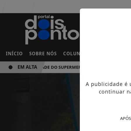
Entrar
INÍCIO
SOBRE NÓS
COLUNAS
FRANCO DA RO
EM ALTA
NOVA UNIDADE DO SUPERMERCADO ROSSI SERÁ BREVEMENT
A publicidade é
continuar n
APÓS