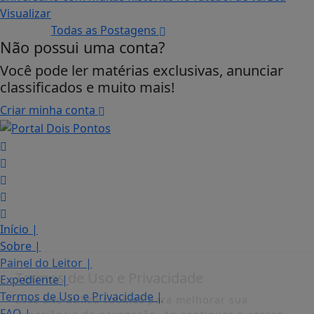
Visualizar
Todas as Postagens
Não possui uma conta?
Você pode ler matérias exclusivas, anunciar
classificados e muito mais!
Criar minha conta
Início
|
Sobre
|
Painel do Leitor
|
Termos de Uso e Privacidade
Expediente
|
Termos de Uso e Privacidade
|
Esse site utiliza cookies para melhorar sua
FAQ
|