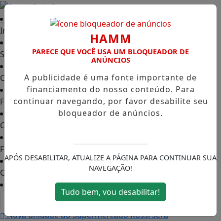
Entrar
Início
HAMM
PARECE QUE VOCÊ USA UM BLOQUEADOR DE
Sobre Nós
ANÚNCIOS
A publicidade é uma fonte importante de
Colunas
financiamento do nosso conteúdo. Para
continuar navegando, por favor desabilite seu
Franco da Rocha
bloqueador de anúncios.
Caieiras
Francisco Morato
APÓS DESABILITAR, ATUALIZE A PÁGINA PARA CONTINUAR SUA
NAVEGAÇÃO!
Cimbaju
Tudo bem, vou desabilitar!
Nova unidade do Supermercado Rossi será