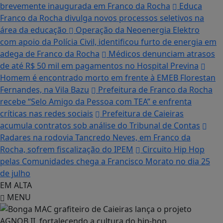
brevemente inaugurada em Franco da Rocha
Educa
Franco da Rocha divulga novos processos seletivos na
área da educação
Operação da Neoenergia Elektro
com apoio da Polícia Civil, identificou furto de energia em
adega de Franco da Rocha
Médicos denunciam atrasos
de até R$ 50 mil em pagamentos no Hospital Previna
Homem é encontrado morto em frente à EMEB Florestan
Fernandes, na Vila Bazu
Prefeitura de Franco da Rocha
recebe “Selo Amigo da Pessoa com TEA” e enfrenta
críticas nas redes sociais
Prefeitura de Caieiras
acumula contratos sob análise do Tribunal de Contas
Radares na rodovia Tancredo Neves, em Franco da
Rocha, sofrem fiscalização do IPEM
Circuito Hip Hop
pelas Comunidades chega a Francisco Morato no dia 25
de julho
EM ALTA
MENU