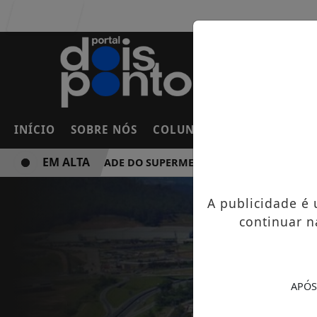
Entrar
INÍCIO
SOBRE NÓS
COLUNAS
FRANCO DA RO
EM ALTA
NOVA UNIDADE DO SUPERMERCADO ROSSI SERÁ BREVEMEN
A publicidade é
continuar n
APÓS