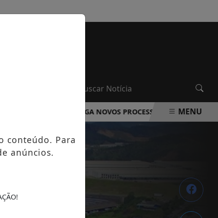
QUINTA-FEIRA, 06 DE AGOSTO 2026
MENU
DA ROCHA DIVULGA NOVOS PROCESSOS SELETIVOS NA ÁREA 
o conteúdo. Para
de anúncios.
AÇÃO!