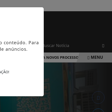
QUINTA-FEIRA, 06 DE AGOSTO 2026
o conteúdo. Para
de anúncios.
MENU
A ROCHA DIVULGA NOVOS PROCESSOS SELETIVOS NA ÁREA 
AÇÃO!