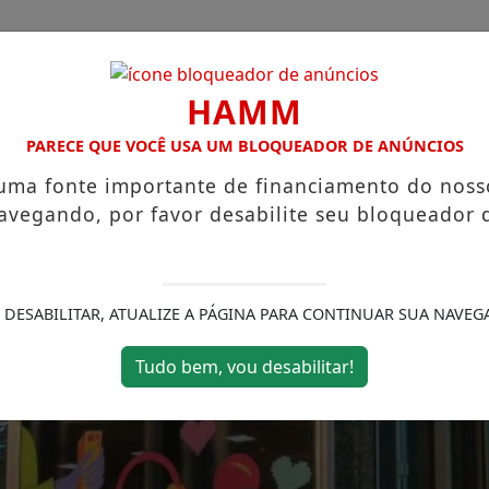
HAMM
PARECE QUE VOCÊ USA UM BLOQUEADOR DE ANÚNCIOS
 uma fonte importante de financiamento do noss
CHA
CAIEIRAS
FRANCISCO MORATO
CIMBAJU
avegando, por favor desabilite seu bloqueador 
TE INAUGURADA EM FRANCO DA ROCHA
EDUCA FRANCO D
 DESABILITAR, ATUALIZE A PÁGINA PARA CONTINUAR SUA NAVEG
Tudo bem, vou desabilitar!