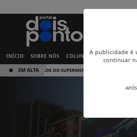
Entrar
A publicidade é
INÍCIO
SOBRE NÓS
COLUNAS
FRANCO DA RO
continuar n
EM ALTA
NOVA UNIDADE DO SUPERMERCADO ROSSI SERÁ BREVEMEN
APÓS