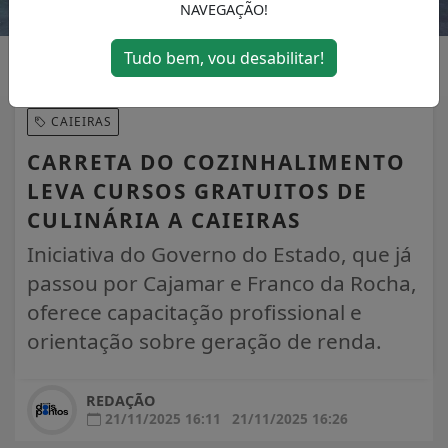
NAVEGAÇÃO!
Tudo bem, vou desabilitar!
CAIEIRAS
CARRETA DO COZINHALIMENTO
LEVA CURSOS GRATUITOS DE
CULINÁRIA A CAIEIRAS
Iniciativa do Governo do Estado, que já
passou por Cajamar e Franco da Rocha,
oferece capacitação profissional e
orientação sobre geração de renda.
REDAÇÃO
21/11/2025 16:11
21/11/2025 16:26