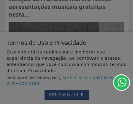
apresentações musicais gratuitas
nesta...
Termos de Uso e Privacidade
Esse site utiliza cookies para melhorar sua
experiência de navegação. Ao continuar o acesso,
entendemos que você concorda com nossos Termos
de Uso e Privacidade.
PARA MAIS INFORMAÇÕES,
ACESSE NOSSOS TERMOS
CLICANDO AQUI
PROSSEGUIR
VISUALIZAR