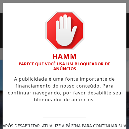
Entrar
MENU
 SUPERMERCADO ROSSI SERÁ BREVEMENTE INAUGURADA EM
HAMM
PARECE QUE VOCÊ USA UM BLOQUEADOR DE
EM ALTA
ANÚNCIOS
A publicidade é uma fonte importante de
financiamento do nosso conteúdo. Para
continuar navegando, por favor desabilite seu
bloqueador de anúncios.
APÓS DESABILITAR, ATUALIZE A PÁGINA PARA CONTINUAR SUA