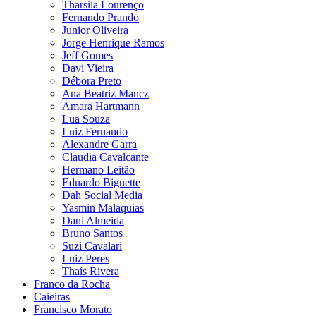
Tharsila Lourenço
Fernando Prando
Junior Oliveira
Jorge Henrique Ramos
Jeff Gomes
Davi Vieira
Débora Preto
Ana Beatriz Mancz
Amara Hartmann
Lua Souza
Luiz Fernando
Alexandre Garra
Claudia Cavalcante
Hermano Leitão
Eduardo Biguette
Dah Social Media
Yasmin Malaquias
Dani Almeida
Bruno Santos
Suzi Cavalari
Luiz Peres
Thaís Rivera
Franco da Rocha
Caieiras
Francisco Morato