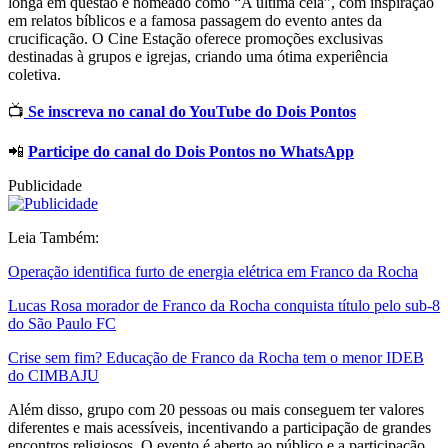
longa em questão é nomeado como “A última ceia”, com inspiração
em relatos bíblicos e a famosa passagem do evento antes da
crucificação. O Cine Estação oferece promoções exclusivas
destinadas à grupos e igrejas, criando uma ótima experiência
coletiva.
📺
Se inscreva no canal do YouTube do Dois Pontos
📲
Participe do canal do Dois Pontos no WhatsApp
Publicidade
Leia Também:
Operação identifica furto de energia elétrica em Franco da Rocha
Lucas Rosa morador de Franco da Rocha conquista título pelo sub-8
do São Paulo FC
Crise sem fim? Educação de Franco da Rocha tem o menor IDEB
do CIMBAJU
Além disso, grupo com 20 pessoas ou mais conseguem ter valores
diferentes e mais acessíveis, incentivando a participação de grandes
encontros religiosos. O evento é aberto ao público e a participação