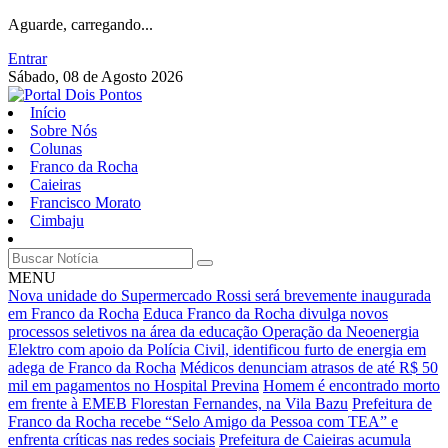
Aguarde, carregando...
Entrar
Sábado, 08 de Agosto 2026
Início
Sobre Nós
Colunas
Franco da Rocha
Caieiras
Francisco Morato
Cimbaju
MENU
Nova unidade do Supermercado Rossi será brevemente inaugurada
em Franco da Rocha
Educa Franco da Rocha divulga novos
processos seletivos na área da educação
Operação da Neoenergia
Elektro com apoio da Polícia Civil, identificou furto de energia em
adega de Franco da Rocha
Médicos denunciam atrasos de até R$ 50
mil em pagamentos no Hospital Previna
Homem é encontrado morto
em frente à EMEB Florestan Fernandes, na Vila Bazu
Prefeitura de
Franco da Rocha recebe “Selo Amigo da Pessoa com TEA” e
enfrenta críticas nas redes sociais
Prefeitura de Caieiras acumula