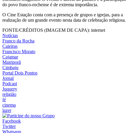
do povo franco-rochense é de extrema importância.
O Cine Estação conta com a presença de grupos e igrejas, para a
realização de um grande evento nesta data de celebração religiosa.
FONTE/CRÉDITOS (IMAGEM DE CAPA):
internet
Notícias
Franco da Rocha
Caieiras
Francisco Morato
Cajamar
Mairiporã
Cimbaju
Portal Dois Pontos
Jornal
Podcast
Juquery
religião
fé
cinema
lazer
Facebook
Twitter
Whatsapp