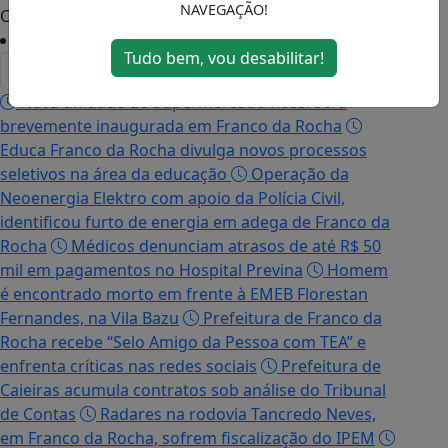
NAVEGAÇÃO!
Cimbaju
Tudo bem, vou desabilitar!
Nova unidade do Supermercado Rossi será
brevemente inaugurada em Franco da Rocha
Educa Franco da Rocha divulga novos processos
seletivos na área da educação
Operação da
Neoenergia Elektro com apoio da Polícia Civil,
identificou furto de energia em adega de Franco da
Rocha
Médicos denunciam atrasos de até R$ 50
mil em pagamentos no Hospital Previna
Homem
é encontrado morto em frente à EMEB Florestan
Fernandes, na Vila Bazu
Prefeitura de Franco da
Rocha recebe “Selo Amigo da Pessoa com TEA” e
enfrenta críticas nas redes sociais
Prefeitura de
Caieiras acumula contratos sob análise do Tribunal
de Contas
Radares na rodovia Tancredo Neves,
em Franco da Rocha, sofrem fiscalização do IPEM