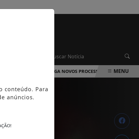
SEXTA-FEIRA, 07 DE AGOSTO 2026
MENU
DA ROCHA DIVULGA NOVOS PROCESSOS SELETIVOS NA ÁREA 
o conteúdo. Para
de anúncios.
AÇÃO!