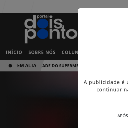
Entrar
INÍCIO
SOBRE NÓS
COLUNAS
FRANCO DA RO
EM ALTA
NOVA UNIDADE DO SUPERMERCADO ROSSI SERÁ BREVEMEN
A publicidade é
continuar n
APÓS