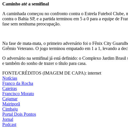
Caminho até a semifinal
A caminhada começou no confronto contra o Estrela Futebol Clube, na 
contra o Bahia SP, e a partida terminou em 5 a 0 para a equipe de Fr
fase sem nenhuma preocupação.
Na fase de mata-mata, o primeiro adversário foi o Fênix City Guarulho
Grêmio Veterano. O jogo terminou empatado em 1 a 1, levando a decisã
O adversário na semifinal já está definido: o Complexo Jardim Brasil 
e também do sonho de trazer o título para casa.
FONTE/CRÉDITOS (IMAGEM DE CAPA):
internet
Notícias
Franco da Rocha
Caieiras
Francisco Morato
Cajamar
Mairiporã
Cimbaju
Portal Dois Pontos
Jornal
Podcast