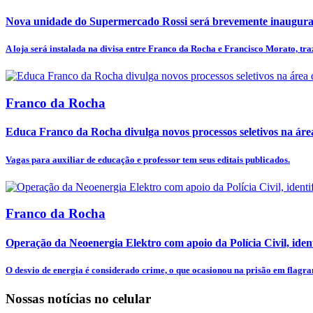
Nova unidade do Supermercado Rossi será brevemente inaugur
A loja será instalada na divisa entre Franco da Rocha e Francisco Morato, tra
Franco da Rocha
Educa Franco da Rocha divulga novos processos seletivos na ár
Vagas para auxiliar de educação e professor tem seus editais publicados.
Franco da Rocha
Operação da Neoenergia Elektro com apoio da Polícia Civil, identi
O desvio de energia é considerado crime, o que ocasionou na prisão em flagran
Nossas notícias
no celular