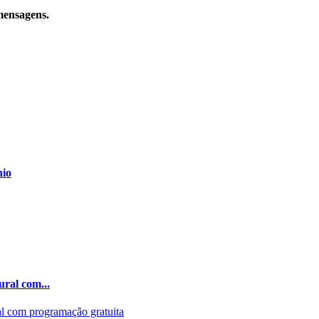
 mensagens.
nio
ural com...