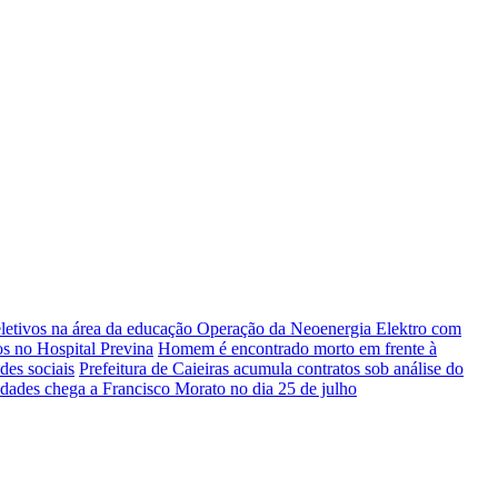
letivos na área da educação
Operação da Neoenergia Elektro com
s no Hospital Previna
Homem é encontrado morto em frente à
des sociais
Prefeitura de Caieiras acumula contratos sob análise do
ades chega a Francisco Morato no dia 25 de julho