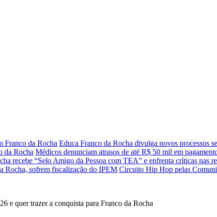
m Franco da Rocha
Educa Franco da Rocha divulga novos processos se
co da Rocha
Médicos denunciam atrasos de até R$ 50 mil em pagamento
cha recebe “Selo Amigo da Pessoa com TEA” e enfrenta críticas nas re
a Rocha, sofrem fiscalização do IPEM
Circuito Hip Hop pelas Comunid