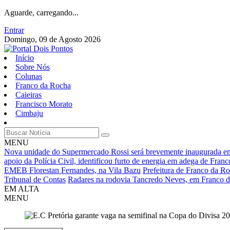
Aguarde, carregando...
Entrar
Domingo, 09 de Agosto 2026
Início
Sobre Nós
Colunas
Franco da Rocha
Caieiras
Francisco Morato
Cimbaju
MENU
Nova unidade do Supermercado Rossi será brevemente inaugurada e
apoio da Polícia Civil, identificou furto de energia em adega de Fran
EMEB Florestan Fernandes, na Vila Bazu
Prefeitura de Franco da Ro
Tribunal de Contas
Radares na rodovia Tancredo Neves, em Franco d
EM ALTA
MENU