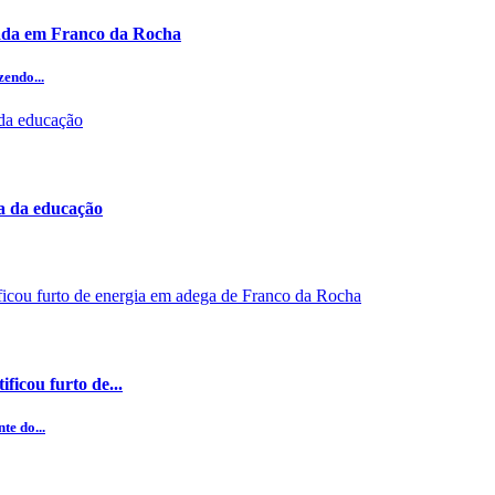
ada em Franco da Rocha
zendo...
ea da educação
ficou furto de...
te do...