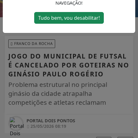
NAVEGAÇÃO!
Tudo bem, vou desabilitar!
FRANCO DA ROCHA
JOGO DO MUNICIPAL DE FUTSAL
É CANCELADO POR GOTEIRAS NO
GINÁSIO PAULO ROGÉRIO
Problema estrutural no principal
ginásio da cidade atrapalha
competições e atletas reclamam
PORTAL DOIS PONTOS
25/05/2026 08:19