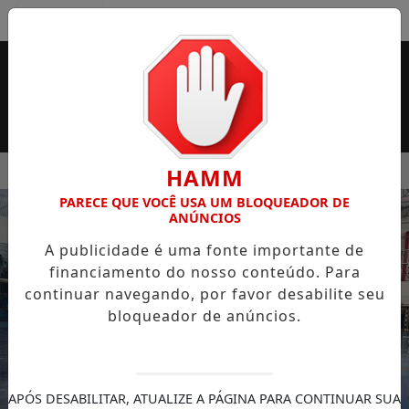
Entrar
MENU
 SUPERMERCADO ROSSI SERÁ BREVEMENTE INAUGURADA EM
HAMM
PARECE QUE VOCÊ USA UM BLOQUEADOR DE
EM ALTA
ANÚNCIOS
A publicidade é uma fonte importante de
financiamento do nosso conteúdo. Para
continuar navegando, por favor desabilite seu
bloqueador de anúncios.
APÓS DESABILITAR, ATUALIZE A PÁGINA PARA CONTINUAR SUA