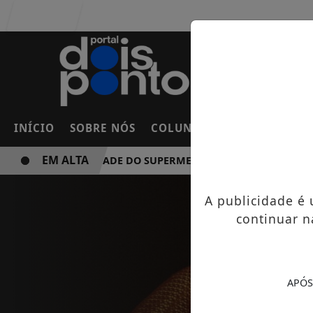
Entrar
INÍCIO
SOBRE NÓS
COLUNAS
FRANCO DA RO
EM ALTA
NOVA UNIDADE DO SUPERMERCADO ROSSI SERÁ BREVEMEN
A publicidade é
continuar n
APÓS