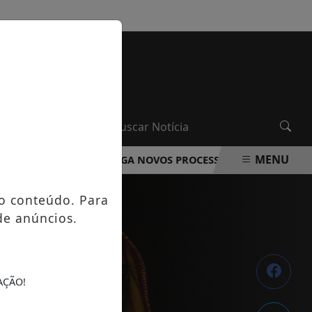
DOMINGO, 09 DE AGOSTO 2026
MENU
A ROCHA DIVULGA NOVOS PROCESSOS SELETIVOS NA ÁREA 
o conteúdo. Para
de anúncios.
AÇÃO!