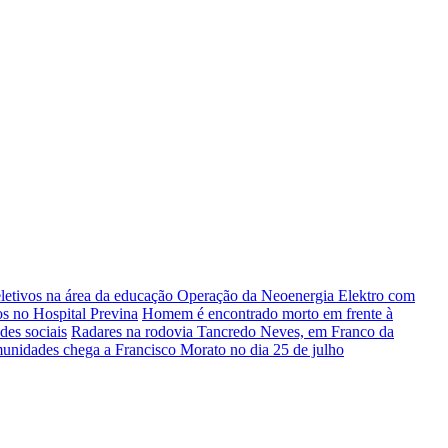
letivos na área da educação
Operação da Neoenergia Elektro com
s no Hospital Previna
Homem é encontrado morto em frente à
des sociais
Radares na rodovia Tancredo Neves, em Franco da
unidades chega a Francisco Morato no dia 25 de julho