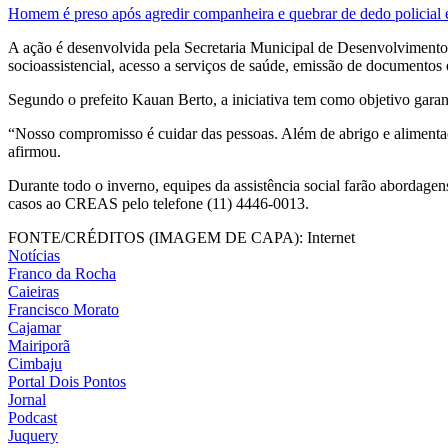
Homem é preso após agredir companheira e quebrar de dedo policia
A ação é desenvolvida pela Secretaria Municipal de Desenvolvimento
socioassistencial, acesso a serviços de saúde, emissão de documentos
Segundo o prefeito Kauan Berto, a iniciativa tem como objetivo garan
“Nosso compromisso é cuidar das pessoas. Além de abrigo e alimentaç
afirmou.
Durante todo o inverno, equipes da assistência social farão abordage
casos ao CREAS pelo telefone (11) 4446-0013.
FONTE/CRÉDITOS (IMAGEM DE CAPA):
Internet
Notícias
Franco da Rocha
Caieiras
Francisco Morato
Cajamar
Mairiporã
Cimbaju
Portal Dois Pontos
Jornal
Podcast
Juquery