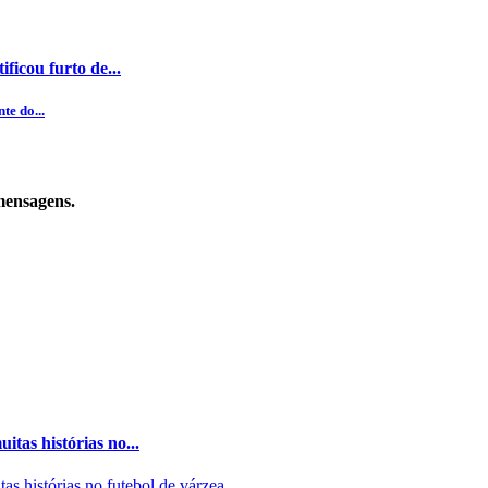
ficou furto de...
te do...
 mensagens.
tas histórias no...