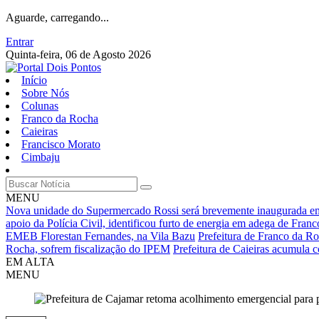
Aguarde, carregando...
Entrar
Quinta-feira, 06 de Agosto 2026
Início
Sobre Nós
Colunas
Franco da Rocha
Caieiras
Francisco Morato
Cimbaju
MENU
Nova unidade do Supermercado Rossi será brevemente inaugurada e
apoio da Polícia Civil, identificou furto de energia em adega de Fran
EMEB Florestan Fernandes, na Vila Bazu
Prefeitura de Franco da Ro
Rocha, sofrem fiscalização do IPEM
Prefeitura de Caieiras acumula c
EM ALTA
MENU