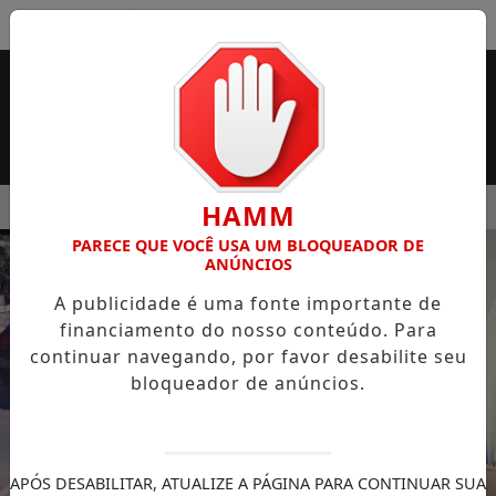
Entrar
MENU
 SUPERMERCADO ROSSI SERÁ BREVEMENTE INAUGURADA EM
HAMM
PARECE QUE VOCÊ USA UM BLOQUEADOR DE
EM ALTA
ANÚNCIOS
A publicidade é uma fonte importante de
financiamento do nosso conteúdo. Para
continuar navegando, por favor desabilite seu
bloqueador de anúncios.
APÓS DESABILITAR, ATUALIZE A PÁGINA PARA CONTINUAR SUA