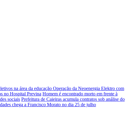
letivos na área da educação
Operação da Neoenergia Elektro com
s no Hospital Previna
Homem é encontrado morto em frente à
des sociais
Prefeitura de Caieiras acumula contratos sob análise do
ades chega a Francisco Morato no dia 25 de julho