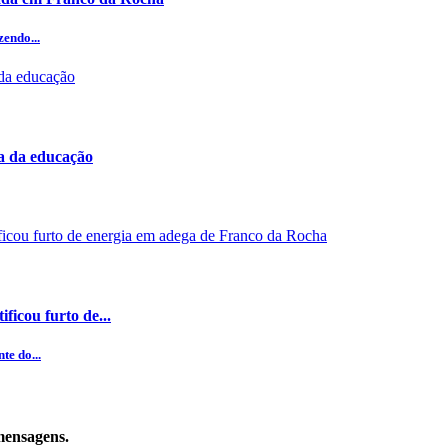
zendo...
ea da educação
ficou furto de...
te do...
 mensagens.