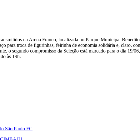
 transmitidos na Arena Franco, localizada no Parque Municipal Benedit
ço para troca de figurinhas, feirinha de economia solidária e, claro, c
te, o segundo compromisso da Seleção está marcado para o dia 19/06, 
ndo às 19h.
 do São Paulo FC
do CIMBAJU