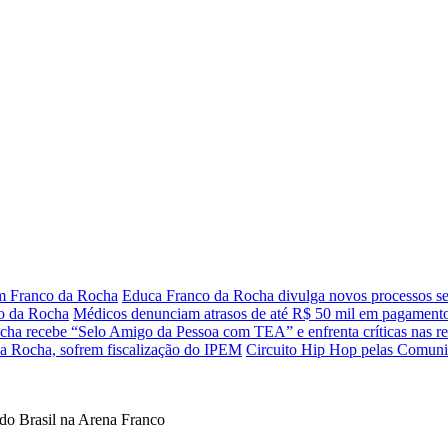
m Franco da Rocha
Educa Franco da Rocha divulga novos processos se
co da Rocha
Médicos denunciam atrasos de até R$ 50 mil em pagamento
cha recebe “Selo Amigo da Pessoa com TEA” e enfrenta críticas nas re
a Rocha, sofrem fiscalização do IPEM
Circuito Hip Hop pelas Comunid