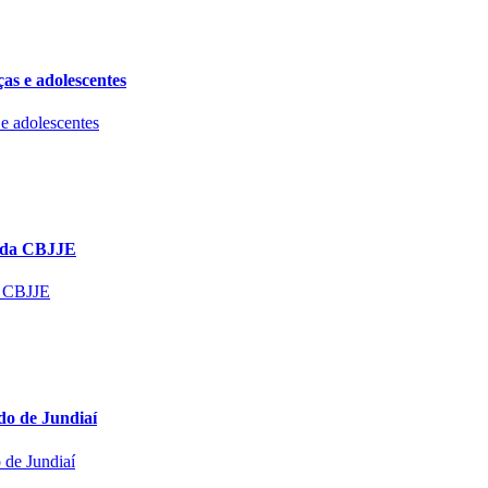
as e adolescentes
l da CBJJE
do de Jundiaí