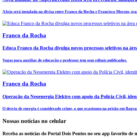
A loja será instalada na divisa entre Franco da Rocha e Francisco Morato, tra
Franco da Rocha
Educa Franco da Rocha divulga novos processos seletivos na ár
Vagas para auxiliar de educação e professor tem seus editais publicados.
Franco da Rocha
Operação da Neoenergia Elektro com apoio da Polícia Civil, identi
O desvio de energia é considerado crime, o que ocasionou na prisão em flagran
Nossas notícias
no celular
Receba as notícias do Portal Dois Pontos no seu app favorito de