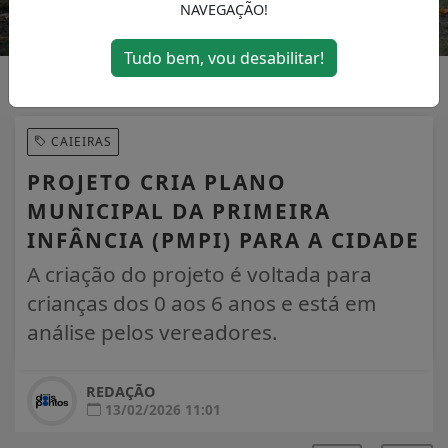
NAVEGAÇÃO!
Tudo bem, vou desabilitar!
CAIEIRAS
PROJETO CRIA PLANO
MUNICIPAL DA PRIMEIRA
INFÂNCIA (PMPI) PARA A CIDADE
A criação do projeto é voltada para
crianças dos 0 aos 6 anos e está em
análise pelos vereadores.
REDAÇÃO
13/02/2026 11:01