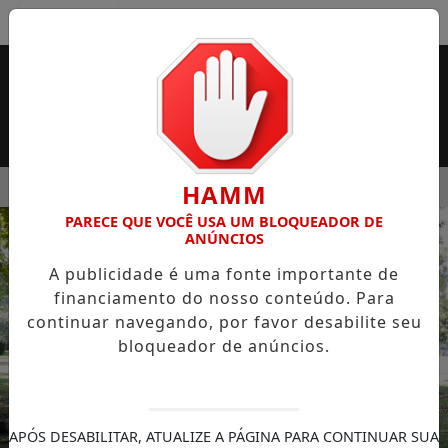
Entrar
MENU
 SUPERMERCADO ROSSI SERÁ BREVEMENTE INAUGURADA EM
HAMM
PARECE QUE VOCÊ USA UM BLOQUEADOR DE
EM ALTA
ANÚNCIOS
A publicidade é uma fonte importante de
financiamento do nosso conteúdo. Para
continuar navegando, por favor desabilite seu
bloqueador de anúncios.
APÓS DESABILITAR, ATUALIZE A PÁGINA PARA CONTINUAR SUA