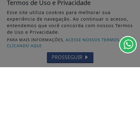
Termos de Uso e Privacidade
Esse site utiliza cookies para melhorar sua
experiência de navegação. Ao continuar o acesso,
entendemos que você concorda com nossos Termos
VISUALIZAR
de Uso e Privacidade.
PARA MAIS INFORMAÇÕES,
ACESSE NOSSOS TERMOS
CLICANDO AQUI
PROSSEGUIR
05 DE AGO
FRANCO DA ROCHA
Sociedade Esportiva Bazu comemora
mais um aniversário com muitas
histórias no...