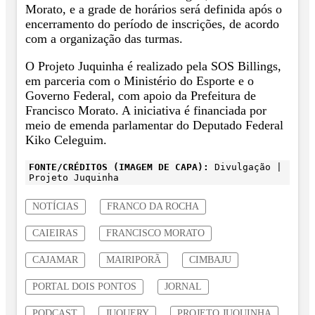
Morato, e a grade de horários será definida após o
encerramento do período de inscrições, de acordo
com a organização das turmas.
O Projeto Juquinha é realizado pela SOS Billings,
em parceria com o Ministério do Esporte e o
Governo Federal, com apoio da Prefeitura de
Francisco Morato. A iniciativa é financiada por
meio de emenda parlamentar do Deputado Federal
Kiko Celeguim.
FONTE/CRÉDITOS (IMAGEM DE CAPA):
Divulgação |
Projeto Juquinha
NOTÍCIAS
FRANCO DA ROCHA
CAIEIRAS
FRANCISCO MORATO
CAJAMAR
MAIRIPORÃ
CIMBAJU
PORTAL DOIS PONTOS
JORNAL
PODCAST
JUQUERY
PROJETO JUQUINHA