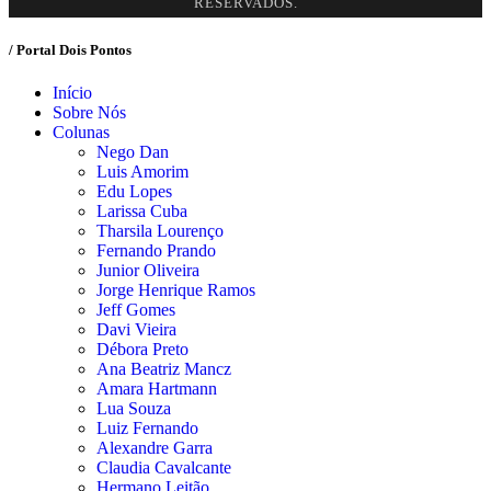
RESERVADOS.
/ Portal Dois Pontos
Início
Sobre Nós
Colunas
Nego Dan
Luis Amorim
Edu Lopes
Larissa Cuba
Tharsila Lourenço
Fernando Prando
Junior Oliveira
Jorge Henrique Ramos
Jeff Gomes
Davi Vieira
Débora Preto
Ana Beatriz Mancz
Amara Hartmann
Lua Souza
Luiz Fernando
Alexandre Garra
Claudia Cavalcante
Hermano Leitão