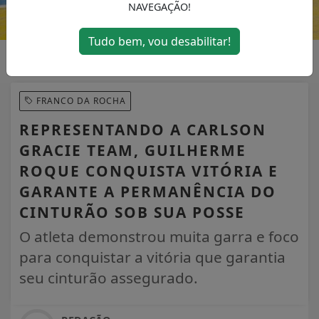
NAVEGAÇÃO!
Tudo bem, vou desabilitar!
FRANCO DA ROCHA
REPRESENTANDO A CARLSON
GRACIE TEAM, GUILHERME
ROQUE CONQUISTA VITÓRIA E
GARANTE A PERMANÊNCIA DO
CINTURÃO SOB SUA POSSE
O atleta demonstrou muita garra e foco
para conquistar a vitória que garantia
seu cinturão assegurado.