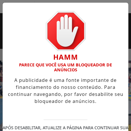
Entrar
MENU
SUPERMERCADO ROSSI SERÁ BREVEMENTE INAUGURADA EM 
HAMM
PARECE QUE VOCÊ USA UM BLOQUEADOR DE
EM ALTA
ANÚNCIOS
A publicidade é uma fonte importante de
financiamento do nosso conteúdo. Para
continuar navegando, por favor desabilite seu
bloqueador de anúncios.
APÓS DESABILITAR, ATUALIZE A PÁGINA PARA CONTINUAR SUA