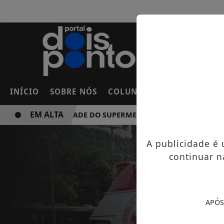
Entrar
INÍCIO
SOBRE NÓS
COLUNAS
FRANCO DA RO
EM ALTA
NOVA UNIDADE DO SUPERMERCADO ROSSI SERÁ BREVEMEN
A publicidade é
continuar n
APÓS