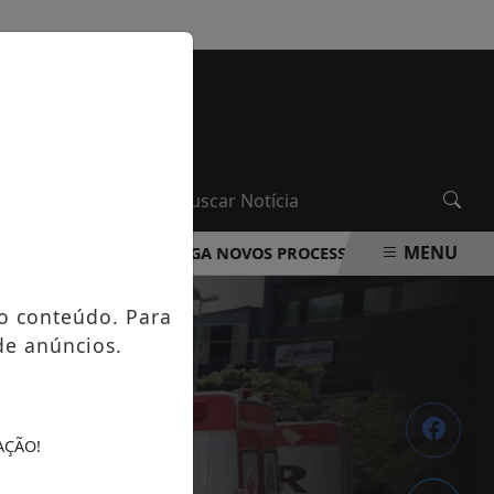
QUINTA-FEIRA, 06 DE AGOSTO 2026
MENU
DA ROCHA DIVULGA NOVOS PROCESSOS SELETIVOS NA ÁREA 
o conteúdo. Para
de anúncios.
AÇÃO!