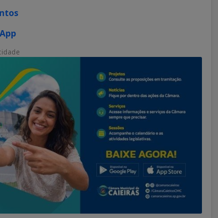
ontos
sApp
cidade