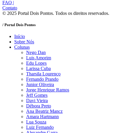
FAQ
|
Contato
© 2025 Portal Dois Pontos. Todos os direitos reservados.
/ Portal Dois Pontos
Início
Sobre Nós
Colunas
Nego Dan
Luis Amorim
Edu Lopes
Larissa Cuba
Tharsila Lourenço
Fernando Prando
Junior Oliveira
Jorge Henrique Ramos
Jeff Gomes
Davi Vieira
Débora Preto
Ana Beatriz Mancz
Amara Hartmann
Lua Souza
Luiz Fernando
Alexandre Garra