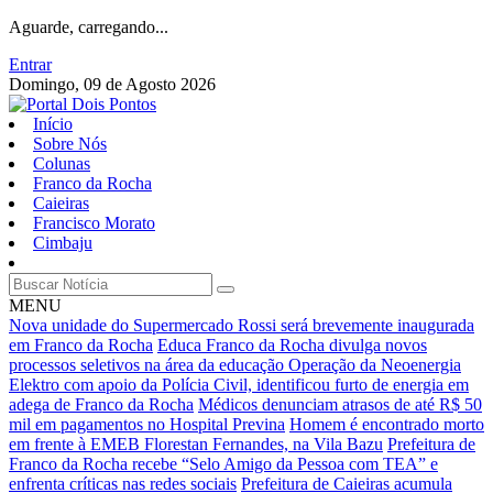
Aguarde, carregando...
Entrar
Domingo, 09 de Agosto 2026
Início
Sobre Nós
Colunas
Franco da Rocha
Caieiras
Francisco Morato
Cimbaju
MENU
Nova unidade do Supermercado Rossi será brevemente inaugurada
em Franco da Rocha
Educa Franco da Rocha divulga novos
processos seletivos na área da educação
Operação da Neoenergia
Elektro com apoio da Polícia Civil, identificou furto de energia em
adega de Franco da Rocha
Médicos denunciam atrasos de até R$ 50
mil em pagamentos no Hospital Previna
Homem é encontrado morto
em frente à EMEB Florestan Fernandes, na Vila Bazu
Prefeitura de
Franco da Rocha recebe “Selo Amigo da Pessoa com TEA” e
enfrenta críticas nas redes sociais
Prefeitura de Caieiras acumula