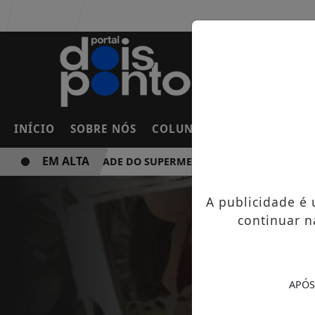
Entrar
INÍCIO
SOBRE NÓS
COLUNAS
FRANCO DA RO
EM ALTA
NOVA UNIDADE DO SUPERMERCADO ROSSI SERÁ BREVEMEN
A publicidade é
continuar n
APÓS