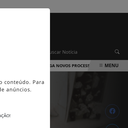
SEXTA-FEIRA, 07 DE AGOSTO 2026
MENU
A ROCHA DIVULGA NOVOS PROCESSOS SELETIVOS NA ÁREA 
o conteúdo. Para
de anúncios.
AÇÃO!