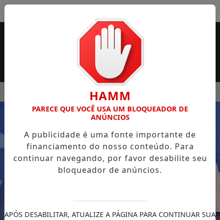
Entrar
MENU
PERMERCADO ROSSI SERÁ BREVEMENTE INAUGURADA EM FR
HAMM
PARECE QUE VOCÊ USA UM BLOQUEADOR DE
EM ALTA
ANÚNCIOS
A publicidade é uma fonte importante de
financiamento do nosso conteúdo. Para
continuar navegando, por favor desabilite seu
bloqueador de anúncios.
APÓS DESABILITAR, ATUALIZE A PÁGINA PARA CONTINUAR SUA