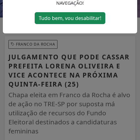
NAVEGAÇÃO!
Tudo bem, vou desabilitar!
FRANCO DA ROCHA
JULGAMENTO QUE PODE CASSAR
PREFEITA LORENA OLIVEIRA E
VICE ACONTECE NA PRÓXIMA
QUINTA-FEIRA (25)
Chapa eleita em Franco da Rocha é alvo
de ação no TRE-SP por suposta má
utilização de recursos do Fundo
Eleitoral destinados a candidaturas
femininas