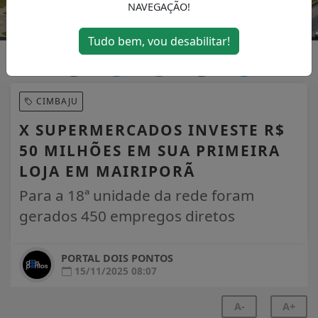
NAVEGAÇÃO!
Tudo bem, vou desabilitar!
CIMBAJU
X SUPERMERCADOS INVESTE R$
50 MILHÕES EM SUA PRIMEIRA
LOJA EM MAIRIPORÃ
Para a 18ª unidade da rede foram
gerados 450 empregos diretos
PORTAL DOIS PONTOS
15/11/2025 08:07
A-
A+