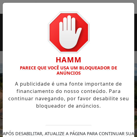
Entrar
MENU
 SUPERMERCADO ROSSI SERÁ BREVEMENTE INAUGURADA EM 
HAMM
PARECE QUE VOCÊ USA UM BLOQUEADOR DE
EM ALTA
ANÚNCIOS
A publicidade é uma fonte importante de
financiamento do nosso conteúdo. Para
continuar navegando, por favor desabilite seu
bloqueador de anúncios.
APÓS DESABILITAR, ATUALIZE A PÁGINA PARA CONTINUAR SUA