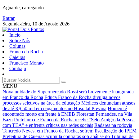
Aguarde, carregando...
Entrar
Segunda-feira, 10 de Agosto 2026
Início
Sobre Nós
Colunas
Franco da Rocha
Caieiras
Francisco Morato
Cimbaju
MENU
Nova unidade do Supermercado Rossi será brevemente inaugurada
em Franco da Rocha
Educa Franco da Rocha divulga novos
processos seletivos na área da educação
Médicos denunciam atrasos
de até R$ 50 mil em pagamentos no Hospital Previna
Homem é
encontrado morto em frente à EMEB Florestan Fernandes, na Vila
Bazu
Prefeitura de Franco da Rocha recebe “Selo Amigo da Pessoa
com TEA” e enfrenta críticas nas redes sociais
Radares na rodovia
Tancredo Neves, em Franco da Rocha, sofrem fiscalização do IPEM
Prefeitura de Caieiras acumula contratos sob análise do Tribunal de