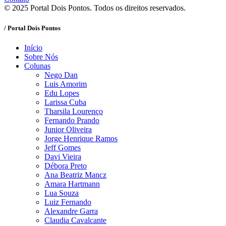
© 2025 Portal Dois Pontos. Todos os direitos reservados.
/ Portal Dois Pontos
Início
Sobre Nós
Colunas
Nego Dan
Luis Amorim
Edu Lopes
Larissa Cuba
Tharsila Lourenço
Fernando Prando
Junior Oliveira
Jorge Henrique Ramos
Jeff Gomes
Davi Vieira
Débora Preto
Ana Beatriz Mancz
Amara Hartmann
Lua Souza
Luiz Fernando
Alexandre Garra
Claudia Cavalcante