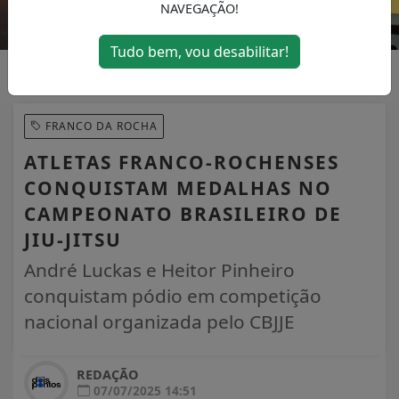
NAVEGAÇÃO!
Tudo bem, vou desabilitar!
FRANCO DA ROCHA
ATLETAS FRANCO-ROCHENSES
CONQUISTAM MEDALHAS NO
CAMPEONATO BRASILEIRO DE
JIU-JITSU
André Luckas e Heitor Pinheiro
conquistam pódio em competição
nacional organizada pelo CBJJE
REDAÇÃO
07/07/2025 14:51