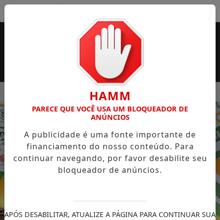
Entrar
MENU
SUPERMERCADO ROSSI SERÁ BREVEMENTE INAUGURADA EM 
HAMM
PARECE QUE VOCÊ USA UM BLOQUEADOR DE
EM ALTA
ANÚNCIOS
A publicidade é uma fonte importante de
financiamento do nosso conteúdo. Para
continuar navegando, por favor desabilite seu
bloqueador de anúncios.
APÓS DESABILITAR, ATUALIZE A PÁGINA PARA CONTINUAR SUA