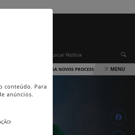
QUINTA-FEIRA, 06 DE AGOSTO 2026
MENU
DA ROCHA DIVULGA NOVOS PROCESSOS SELETIVOS NA ÁREA 
o conteúdo. Para
de anúncios.
AÇÃO!