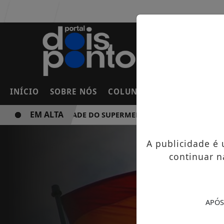
Entrar
INÍCIO
SOBRE NÓS
COLUNAS
FRANCO DA RO
EM ALTA
NOVA UNIDADE DO SUPERMERCADO ROSSI SERÁ BREVEMEN
A publicidade é
continuar n
APÓS