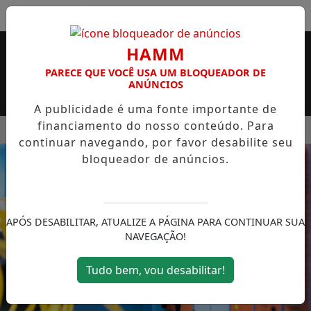
Entrar
HAMM
PARECE QUE VOCÊ USA UM BLOQUEADOR DE
ANÚNCIOS
A publicidade é uma fonte importante de
financiamento do nosso conteúdo. Para
MENU
 SUPERMERCADO ROSSI SERÁ BREVEMENTE INAUGURADA EM
continuar navegando, por favor desabilite seu
EM ALTA
bloqueador de anúncios.
APÓS DESABILITAR, ATUALIZE A PÁGINA PARA CONTINUAR SUA
NAVEGAÇÃO!
Tudo bem, vou desabilitar!