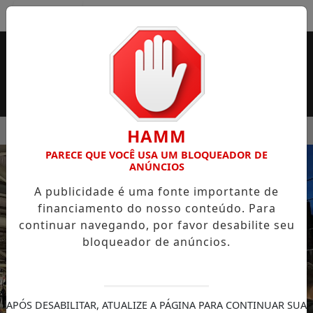
Entrar
MENU
 SUPERMERCADO ROSSI SERÁ BREVEMENTE INAUGURADA EM
HAMM
PARECE QUE VOCÊ USA UM BLOQUEADOR DE
EM ALTA
ANÚNCIOS
A publicidade é uma fonte importante de
financiamento do nosso conteúdo. Para
continuar navegando, por favor desabilite seu
bloqueador de anúncios.
APÓS DESABILITAR, ATUALIZE A PÁGINA PARA CONTINUAR SUA