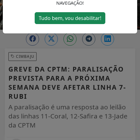
NAVEGAÇÃO!
Tudo bem, vou desabilitar!
CIMBAJU
GREVE DA CPTM: PARALISAÇÃO
PREVISTA PARA A PRÓXIMA
SEMANA DEVE AFETAR LINHA 7-
RUBI
A paralisação é uma resposta ao leilão
das linhas 11-Coral, 12-Safira e 13-Jade
da CPTM