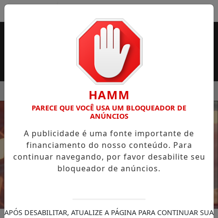
Entrar
MENU
 SUPERMERCADO ROSSI SERÁ BREVEMENTE INAUGURADA EM
HAMM
PARECE QUE VOCÊ USA UM BLOQUEADOR DE
EM ALTA
ANÚNCIOS
A publicidade é uma fonte importante de
financiamento do nosso conteúdo. Para
continuar navegando, por favor desabilite seu
bloqueador de anúncios.
APÓS DESABILITAR, ATUALIZE A PÁGINA PARA CONTINUAR SUA