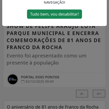
NAVEGAÇÃO!
Tudo bem, vou desabilitar!
FRANCO DA ROCHA
SHOW DE FELIPE ARAÚJO LOTA
PARQUE MUNICIPAL E ENCERRA
COMEMORAÇÕES DE 81 ANOS DE
FRANCO DA ROCHA
Evento foi apresentado como um
presente à população
PORTAL DOIS PONTOS
02/12/2025 09:09
A-
A+
O aniversário de 81 anos de Franco da Rocha