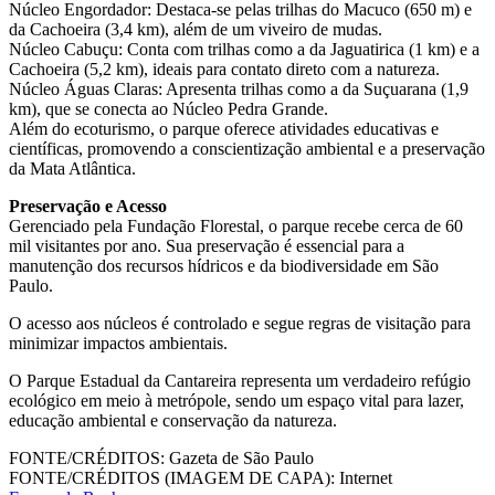
Núcleo Engordador: Destaca-se pelas trilhas do Macuco (650 m) e
da Cachoeira (3,4 km), além de um viveiro de mudas.
Núcleo Cabuçu: Conta com trilhas como a da Jaguatirica (1 km) e a
Cachoeira (5,2 km), ideais para contato direto com a natureza.
Núcleo Águas Claras: Apresenta trilhas como a da Suçuarana (1,9
km), que se conecta ao Núcleo Pedra Grande.
Além do ecoturismo, o parque oferece atividades educativas e
científicas, promovendo a conscientização ambiental e a preservação
da Mata Atlântica.
Preservação e Acesso
Gerenciado pela Fundação Florestal, o parque recebe cerca de 60
mil visitantes por ano. Sua preservação é essencial para a
manutenção dos recursos hídricos e da biodiversidade em São
Paulo.
O acesso aos núcleos é controlado e segue regras de visitação para
minimizar impactos ambientais.
O Parque Estadual da Cantareira representa um verdadeiro refúgio
ecológico em meio à metrópole, sendo um espaço vital para lazer,
educação ambiental e conservação da natureza.
FONTE/CRÉDITOS:
Gazeta de São Paulo
FONTE/CRÉDITOS (IMAGEM DE CAPA):
Internet