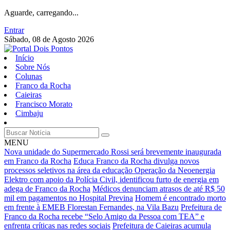
Aguarde, carregando...
Entrar
Sábado, 08 de Agosto 2026
Início
Sobre Nós
Colunas
Franco da Rocha
Caieiras
Francisco Morato
Cimbaju
MENU
Nova unidade do Supermercado Rossi será brevemente inaugurada
em Franco da Rocha
Educa Franco da Rocha divulga novos
processos seletivos na área da educação
Operação da Neoenergia
Elektro com apoio da Polícia Civil, identificou furto de energia em
adega de Franco da Rocha
Médicos denunciam atrasos de até R$ 50
mil em pagamentos no Hospital Previna
Homem é encontrado morto
em frente à EMEB Florestan Fernandes, na Vila Bazu
Prefeitura de
Franco da Rocha recebe “Selo Amigo da Pessoa com TEA” e
enfrenta críticas nas redes sociais
Prefeitura de Caieiras acumula