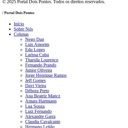
© 2025 Portal Dois Pontos. Todos os direitos reservados.
/ Portal Dois Pontos
Início
Sobre Nós
Colunas
Nego Dan
Luis Amorim
Edu Lopes
Larissa Cuba
Tharsila Lourenço
Fernando Prando
Junior Oliveira
Jorge Henrique Ramos
Jeff Gomes
Davi Vieira
Débora Preto
Ana Beatriz Mancz
Amara Hartmann
Lua Souza
Luiz Fernando
Alexandre Garra
Claudia Cavalcante
Hermano Leitão