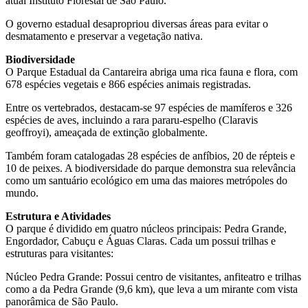
atual Instituto Florestal de São Paulo.
O governo estadual desapropriou diversas áreas para evitar o
desmatamento e preservar a vegetação nativa.
Biodiversidade
O Parque Estadual da Cantareira abriga uma rica fauna e flora, com
678 espécies vegetais e 866 espécies animais registradas.
Entre os vertebrados, destacam-se 97 espécies de mamíferos e 326
espécies de aves, incluindo a rara pararu-espelho (Claravis
geoffroyi), ameaçada de extinção globalmente.
Também foram catalogadas 28 espécies de anfíbios, 20 de répteis e
10 de peixes. A biodiversidade do parque demonstra sua relevância
como um santuário ecológico em uma das maiores metrópoles do
mundo.
Estrutura e Atividades
O parque é dividido em quatro núcleos principais: Pedra Grande,
Engordador, Cabuçu e Águas Claras. Cada um possui trilhas e
estruturas para visitantes:
Núcleo Pedra Grande: Possui centro de visitantes, anfiteatro e trilhas
como a da Pedra Grande (9,6 km), que leva a um mirante com vista
panorâmica de São Paulo.