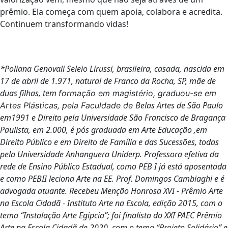
prêmio. Ela começa com quem apoia, colabora e acredita.
Continuem transformando vidas!
*Poliana Genovali Seleio Lirussi, brasileira, casada, nascida em
17
de abril de 1.971, natural de Franco da Rocha, SP, mãe de
duas filhas, tem
formação em magistério, graduou-se em
Belas Artes de São Paulo
Artes Plásticas, pela Faculdade de
em1991 e Direito pela Universidade São Francisco de
Bragança
Paulista, em 2.000, é pós graduada em Arte Educação ,em
Direito
Público e em Direito de Família e das Sucessões, todas
pela Universidade
Anhanguera Uniderp. Professora efetiva da
rede de Ensino Público Estadual,
como PEB I já está aposentada
e como PEBII leciona Arte na EE. Prof.
Domingos Cambiaghi e é
advogada atuante. Recebeu Menção Honrosa XVI -
Prêmio Arte
na Escola Cidadã - Instituto Arte na Escola, edição 2015, com o
tema “Instalação Arte Egípcia”; foi finalista do XXI PAEC Prêmio
Arte na Escola
Cidadã de 2020, com o tema “Projeto Solidário” e