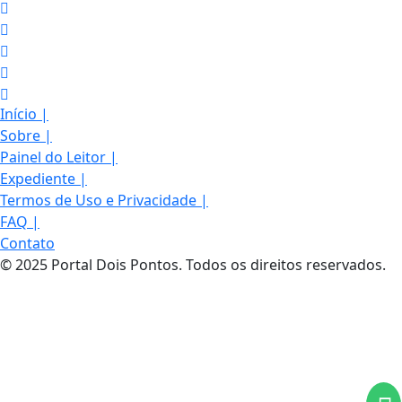
Início
|
Sobre
|
Painel do Leitor
|
Expediente
|
Termos de Uso e Privacidade
|
FAQ
|
Contato
© 2025 Portal Dois Pontos. Todos os direitos reservados.
Termos de Uso e Privacidade
Esse site utiliza cookies para melhorar sua
experiência de navegação. Ao continuar o acesso,
entendemos que você concorda com nossos Termos
de Uso e Privacidade.
PARA MAIS INFORMAÇÕES,
ACESSE NOSSOS TERMOS