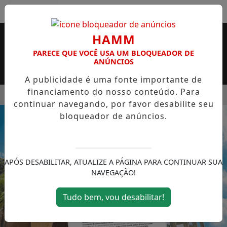
Entrar
HAMM
PARECE QUE VOCÊ USA UM BLOQUEADOR DE
ANÚNCIOS
A publicidade é uma fonte importante de
financiamento do nosso conteúdo. Para
MENU
 SUPERMERCADO ROSSI SERÁ BREVEMENTE INAUGURADA EM
continuar navegando, por favor desabilite seu
EM ALTA
bloqueador de anúncios.
APÓS DESABILITAR, ATUALIZE A PÁGINA PARA CONTINUAR SUA
NAVEGAÇÃO!
Tudo bem, vou desabilitar!