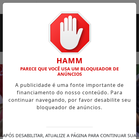
Entrar
MENU
SUPERMERCADO ROSSI SERÁ BREVEMENTE INAUGURADA EM 
HAMM
PARECE QUE VOCÊ USA UM BLOQUEADOR DE
EM ALTA
ANÚNCIOS
A publicidade é uma fonte importante de
financiamento do nosso conteúdo. Para
continuar navegando, por favor desabilite seu
bloqueador de anúncios.
APÓS DESABILITAR, ATUALIZE A PÁGINA PARA CONTINUAR SUA