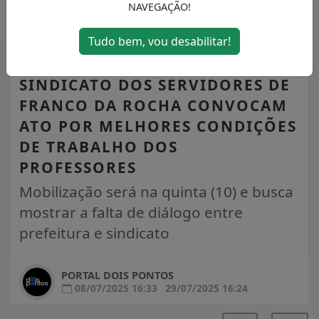
NAVEGAÇÃO!
Tudo bem, vou desabilitar!
FRANCO DA ROCHA
SINDICATO DOS SERVIDORES DE
FRANCO DA ROCHA CONVOCAM
ATO POR MELHORES CONDIÇÕES
DE TRABALHO DOS
PROFESSORES
Mobilização será na quinta (10) e busca
mostrar a falta de diálogo entre
prefeitura e sindicato
PORTAL DOIS PONTOS
08/07/2025 16:33
29/07/2025 16:24