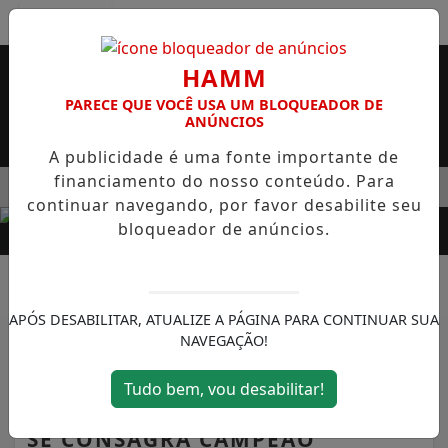
Entrar
HAMM
PARECE QUE VOCÊ USA UM BLOQUEADOR DE
ANÚNCIOS
A publicidade é uma fonte importante de
financiamento do nosso conteúdo. Para
MENU
O SUPERMERCADO ROSSI SERÁ BREVEMENTE INAUGURADA EM
continuar navegando, por favor desabilite seu
EM ALTA
bloqueador de anúncios.
APÓS DESABILITAR, ATUALIZE A PÁGINA PARA CONTINUAR SUA
NAVEGAÇÃO!
FRANCO DA ROCHA
VICTOR HUGO, ATLETA DO
Tudo bem, vou desabilitar!
FUTSAL DE FRANCO DA ROCHA
SE CONSAGRA CAMPEÃO