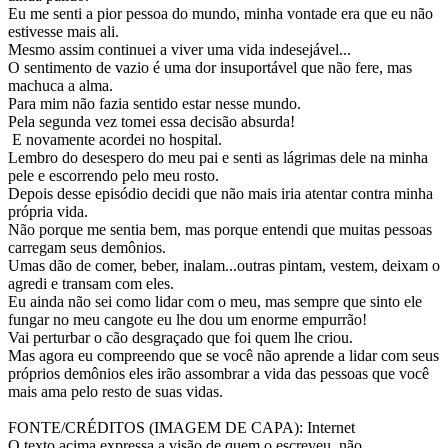
Eu me senti a pior pessoa do mundo, minha vontade era que eu não
estivesse mais ali.
Mesmo assim continuei a viver uma vida indesejável...
O sentimento de vazio é uma dor insuportável que não fere, mas
machuca a alma.
Para mim não fazia sentido estar nesse mundo.
Pela segunda vez tomei essa decisão absurda!
E novamente acordei no hospital.
Lembro do desespero do meu pai e senti as lágrimas dele na minha
pele e escorrendo pelo meu rosto.
Depois desse episódio decidi que não mais iria atentar contra minha
própria vida.
Não porque me sentia bem, mas porque entendi que muitas pessoas
carregam seus demônios.
Umas dão de comer, beber, inalam...outras pintam, vestem, deixam o
agredi e transam com eles.
Eu ainda não sei como lidar com o meu, mas sempre que sinto ele
fungar no meu cangote eu lhe dou um enorme empurrão!
Vai perturbar o cão desgraçado que foi quem lhe criou.
Mas agora eu compreendo que se você não aprende a lidar com seus
próprios demônios eles irão assombrar a vida das pessoas que você
mais ama pelo resto de suas vidas.
FONTE/CRÉDITOS (IMAGEM DE CAPA):
Internet
O texto acima expressa a visão de quem o escreveu, não