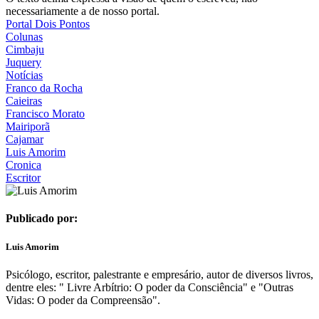
necessariamente a de nosso portal.
Portal Dois Pontos
Colunas
Cimbaju
Juquery
Notícias
Franco da Rocha
Caieiras
Francisco Morato
Mairiporã
Cajamar
Luis Amorim
Cronica
Escritor
Publicado por:
Luis Amorim
Psicólogo, escritor, palestrante e empresário, autor de diversos livros,
dentre eles: " Livre Arbítrio: O poder da Consciência" e "Outras
Vidas: O poder da Compreensão".