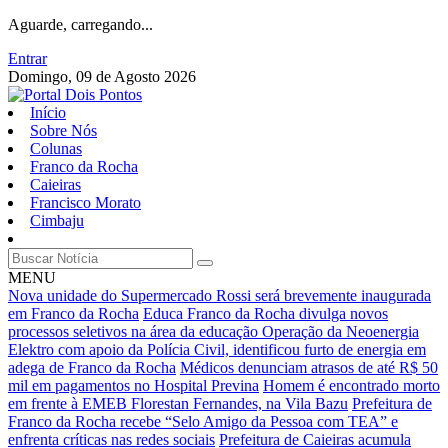
Aguarde, carregando...
Entrar
Domingo, 09 de Agosto 2026
Início
Sobre Nós
Colunas
Franco da Rocha
Caieiras
Francisco Morato
Cimbaju
MENU
Nova unidade do Supermercado Rossi será brevemente inaugurada
em Franco da Rocha
Educa Franco da Rocha divulga novos
processos seletivos na área da educação
Operação da Neoenergia
Elektro com apoio da Polícia Civil, identificou furto de energia em
adega de Franco da Rocha
Médicos denunciam atrasos de até R$ 50
mil em pagamentos no Hospital Previna
Homem é encontrado morto
em frente à EMEB Florestan Fernandes, na Vila Bazu
Prefeitura de
Franco da Rocha recebe “Selo Amigo da Pessoa com TEA” e
enfrenta críticas nas redes sociais
Prefeitura de Caieiras acumula