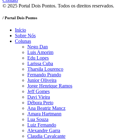
Contato
© 2025 Portal Dois Pontos. Todos os direitos reservados.
/ Portal Dois Pontos
Início
Sobre Nós
Colunas
Nego Dan
Luis Amorim
Edu Lopes
Larissa Cuba
Tharsila Lourenço
Fernando Prando
Junior Oliveira
Jorge Henrique Ramos
Jeff Gomes
Davi Vieira
Débora Preto
Ana Beatriz Mancz
Amara Hartmann
Lua Souza
Luiz Fernando
Alexandre Garra
Claudia Cavalcante