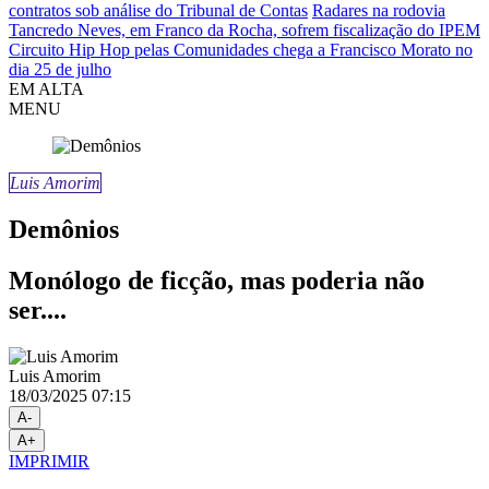
contratos sob análise do Tribunal de Contas
Radares na rodovia
Tancredo Neves, em Franco da Rocha, sofrem fiscalização do IPEM
Circuito Hip Hop pelas Comunidades chega a Francisco Morato no
dia 25 de julho
EM ALTA
MENU
Luis Amorim
Demônios
Monólogo de ficção, mas poderia não
ser....
Luis Amorim
18/03/2025 07:15
A-
A+
IMPRIMIR