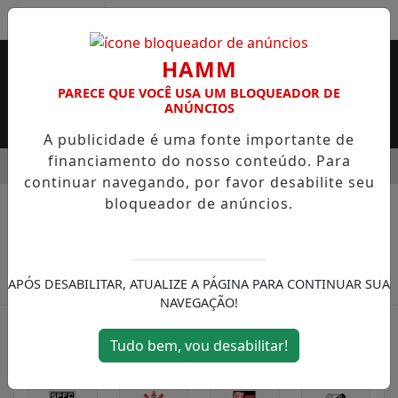
Entrar
HAMM
PARECE QUE VOCÊ USA UM BLOQUEADOR DE
ANÚNCIOS
A publicidade é uma fonte importante de
financiamento do nosso conteúdo. Para
MENU
DADE DO SUPERMERCADO ROSSI SERÁ BREVEMENTE INAUGU
continuar navegando, por favor desabilite seu
EM ALTA
bloqueador de anúncios.
/ FUTEBOL MANCHESTER CITY
APÓS DESABILITAR, ATUALIZE A PÁGINA PARA CONTINUAR SUA
NAVEGAÇÃO!
Tudo bem, vou desabilitar!
SÉRIE A
SÉRIE B
EUROPA