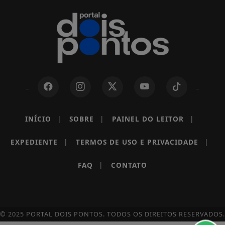
INÍCIO
|
SOBRE
|
PAINEL DO LEITOR
|
EXPEDIENTE
|
TERMOS DE USO E PRIVACIDADE
|
Termos de Uso e Privacidade
FAQ
|
CONTATO
Esse site utiliza cookies para melhorar sua
experiência de navegação. Ao continuar o acesso,
entendemos que você concorda com nossos Termos
de Uso e Privacidade.
© 2025 PORTAL DOIS PONTOS. TODOS OS DIREITOS RESERVADOS.