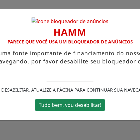
HAMM
PARECE QUE VOCÊ USA UM BLOQUEADOR DE ANÚNCIOS
 uma fonte importante de financiamento do noss
CHA
CAIEIRAS
FRANCISCO MORATO
CIMBAJU
avegando, por favor desabilite seu bloqueador 
EVEMENTE INAUGURADA EM FRANCO DA ROCHA
EDUCA FR
/ FUTEBOL SPORT
 DESABILITAR, ATUALIZE A PÁGINA PARA CONTINUAR SUA NAVEG
Tudo bem, vou desabilitar!