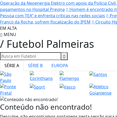
Operação da Neoenergia Elektro com apoio da Polícia Civil
pagamentos no Hospital Previna
Homem é encontrado mor
Pessoa com TEA” e enfrenta críticas nas redes sociais
Pref
Franco da Rocha, sofrem fiscalização do IPEM
Circuito H
EM ALTA
MENU
/ Futebol Palmeiras
SÉRIE A
SÉRIE B
EUROPA
Conteúdo não encontrado!
Desculpe, não encontramos postagens nesta sessão para s