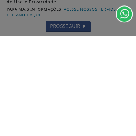
de Uso e Privacidade.
PARA MAIS INFORMAÇÕES,
ACESSE NOSSOS TERMOS
CLICANDO AQUI
PROSSEGUIR
INÍCIO
|
SOBRE
|
PAINEL DO LEITOR
|
EXPEDIENTE
|
TERMOS DE USO E PRIVACIDADE
|
FAQ
|
CONTATO
© 2025 PORTAL DOIS PONTOS. TODOS OS DIREITOS RESERVADOS.