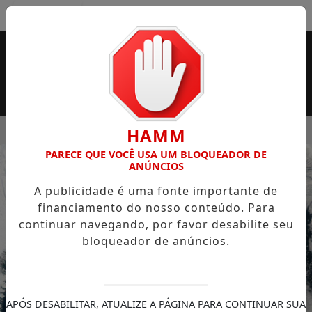
Entrar
MENU
 SUPERMERCADO ROSSI SERÁ BREVEMENTE INAUGURADA EM
HAMM
PARECE QUE VOCÊ USA UM BLOQUEADOR DE
EM ALTA
ANÚNCIOS
A publicidade é uma fonte importante de
financiamento do nosso conteúdo. Para
continuar navegando, por favor desabilite seu
bloqueador de anúncios.
APÓS DESABILITAR, ATUALIZE A PÁGINA PARA CONTINUAR SUA