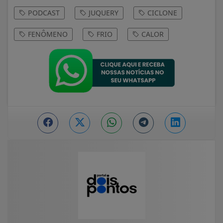
PODCAST
JUQUERY
CICLONE
FENÔMENO
FRIO
CALOR