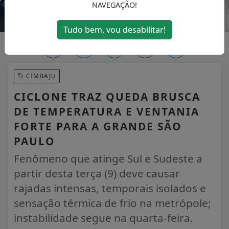
NAVEGAÇÃO!
Tudo bem, vou desabilitar!
CIMBAJU
CICLONE TRAZ QUEDA BRUSCA
DE TEMPERATURA E VENTANIA
FORTE PARA A GRANDE SÃO
PAULO
Fenômeno que atinge Sul e Sudeste a
partir desta terça (9) deve causar
rajadas intensas, temporais isolados e
sensação térmica de frio na metrópole;
instabilidade segue na quarta-feira.