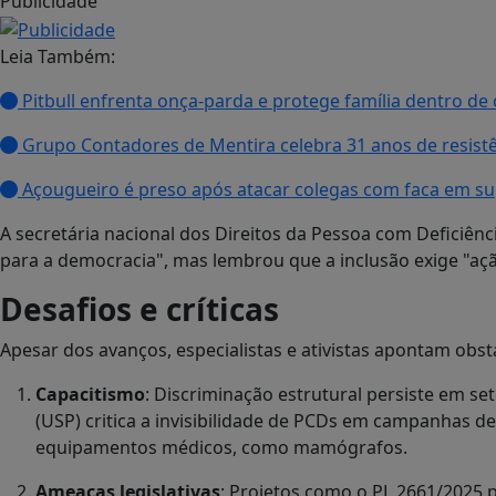
Publicidade
Leia Também:
Pitbull enfrenta onça-parda e protege família dentro d
Grupo Contadores de Mentira celebra 31 anos de resist
Açougueiro é preso após atacar colegas com faca em su
A secretária nacional dos Direitos da Pessoa com Deficiên
para a democracia", mas lembrou que a inclusão exige "açã
Desafios e críticas
Apesar dos avanços, especialistas e ativistas apontam obst
Capacitismo
: Discriminação estrutural persiste em s
(USP) critica a invisibilidade de PCDs em campanhas de
equipamentos médicos, como mamógrafos.
Ameaças legislativas
: Projetos como o PL 2661/2025 p