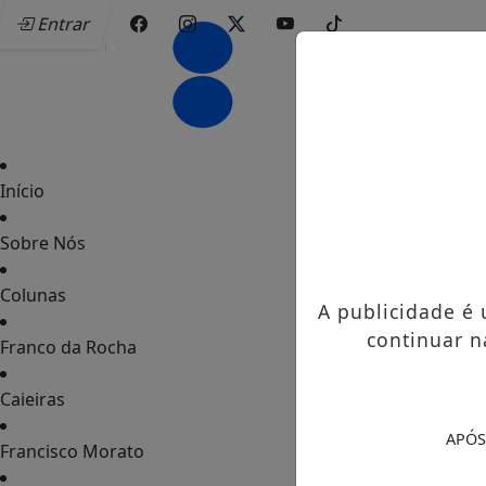
Entrar
Início
Sobre Nós
Colunas
A publicidade é
continuar n
Franco da Rocha
Caieiras
APÓS
Francisco Morato