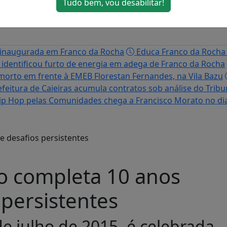
Tudo bem, vou desabilitar!
inaugurada em Franco da Rocha
Educa Franco da Rocha 
, identificou furto de energia em adega de Franco da Rocha
rto em frente à EMEB Florestan Fernandes, na Vila Bazu
feitura de Caieiras acumula contratos sob análise do Tribu
ip Hop pelas Comunidades chega a Francisco Morato no dia
são completa 10 anos
persistentes
e julho de 2015, é celebrada