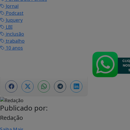
Jornal
Podcast
Juquery
LBI
inclusão
trabalho
10 anos
Publicado por:
Redação
Saiba Mais