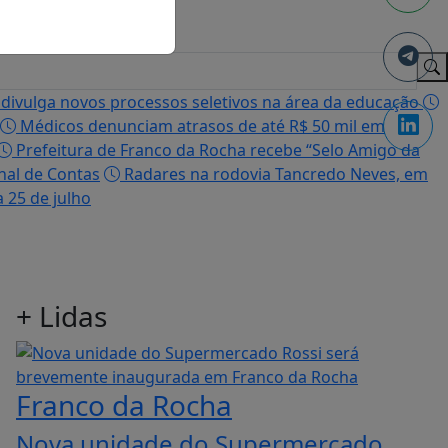
divulga novos processos seletivos na área da educação
Médicos denunciam atrasos de até R$ 50 mil em
Prefeitura de Franco da Rocha recebe “Selo Amigo da
nal de Contas
Radares na rodovia Tancredo Neves, em
 25 de julho
+
Lidas
Franco da Rocha
Nova unidade do Supermercado