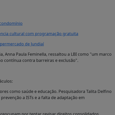
e condomínio
ência cultural com programação gratuita
permercado de Jundiaí
cia, Anna Paula Feminella, ressaltou a LBI como "um marco
o contínua contra barreiras e exclusão".
áculos:
etores como saúde e educação. Pesquisadora Talita Delfino
 prevenção a ISTs e a falta de adaptação em
reocupam por tentar revisar direitos consolidados,