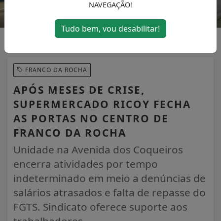
NAVEGAÇÃO!
Tudo bem, vou desabilitar!
FRANCO DA ROCHA
APÓS MESES DE CRISE,
SUPERMERCADO RICOY FECHA
AS PORTAS NO CENTRO DE
FRANCO DA ROCHA
Unidade na Avenida dos Coqueiros
encerra atividades por tempo
indeterminado em meio a denúncias de
salários atrasados e falta de repasse do
FGTS. Sindicato oferece suporte aos
trabalhadores