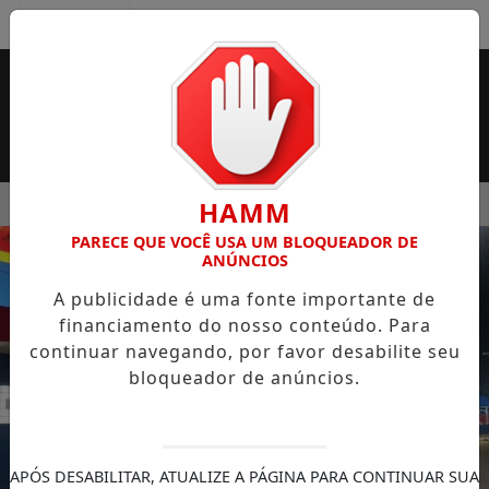
Entrar
MENU
 SUPERMERCADO ROSSI SERÁ BREVEMENTE INAUGURADA EM
HAMM
PARECE QUE VOCÊ USA UM BLOQUEADOR DE
EM ALTA
ANÚNCIOS
A publicidade é uma fonte importante de
financiamento do nosso conteúdo. Para
continuar navegando, por favor desabilite seu
bloqueador de anúncios.
APÓS DESABILITAR, ATUALIZE A PÁGINA PARA CONTINUAR SUA