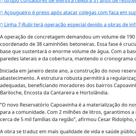
Grupo Contadores de Mentira celebra 31 anos de resistê
Açougueiro é preso após atacar colegas com faca em su
Linha 7-Rubi terá operação especial devido a obras de i
A operação de concretagem demandou um volume de 190 m³
coordenado de 38 caminhões betoneiras. Essa fase é crucia
base que sustentará o enorme volume de água. Com a base
paredes laterais e da cobertura, mantendo o cronograma q
Iniciada em janeiro deste ano, a construção do novo reserv
abastecimento. A estrutura robusta permitirá a regulariz
adequadas, beneficiando moradores dos bairros Capoavinha
Bariloche, Encosta da Cantareira e Hortolândia.
“O novo Reservatório Capoavinha é a materialização do no
para a comunidade. Com 2 milhões de litros, garantimos a
cerca de 5 mil famílias da região”, afirmou Cesar Ridolpho,
A obra se traduz em mais qualidade de vida e saúde pública