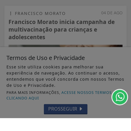
04 DE AGO
FRANCISCO MORATO
Francisco Morato inicia campanha de
multivacinação para crianças e
adolescentes
Termos de Uso e Privacidade
Esse site utiliza cookies para melhorar sua
experiência de navegação. Ao continuar o acesso,
entendemos que você concorda com nossos Termos
de Uso e Privacidade.
PARA MAIS INFORMAÇÕES,
ACESSE NOSSOS TERMOS
CLICANDO AQUI
PROSSEGUIR
VISUALIZAR