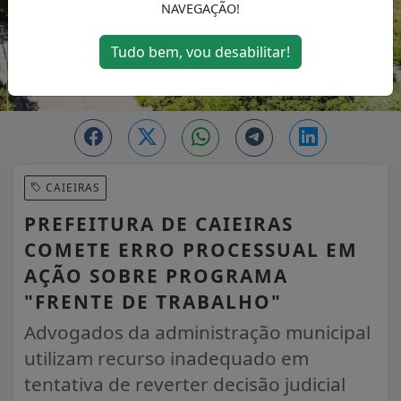
NAVEGAÇÃO!
Tudo bem, vou desabilitar!
CAIEIRAS
PREFEITURA DE CAIEIRAS
COMETE ERRO PROCESSUAL EM
AÇÃO SOBRE PROGRAMA
"FRENTE DE TRABALHO"
Advogados da administração municipal
utilizam recurso inadequado em
tentativa de reverter decisão judicial