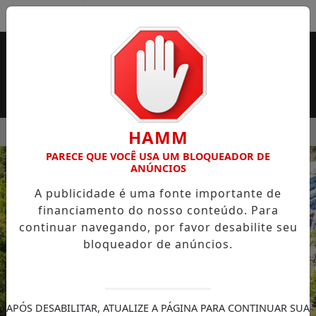
Entrar
MENU
SUPERMERCADO ROSSI SERÁ BREVEMENTE INAUGURADA EM 
HAMM
PARECE QUE VOCÊ USA UM BLOQUEADOR DE
EM ALTA
ANÚNCIOS
A publicidade é uma fonte importante de
financiamento do nosso conteúdo. Para
continuar navegando, por favor desabilite seu
bloqueador de anúncios.
APÓS DESABILITAR, ATUALIZE A PÁGINA PARA CONTINUAR SUA