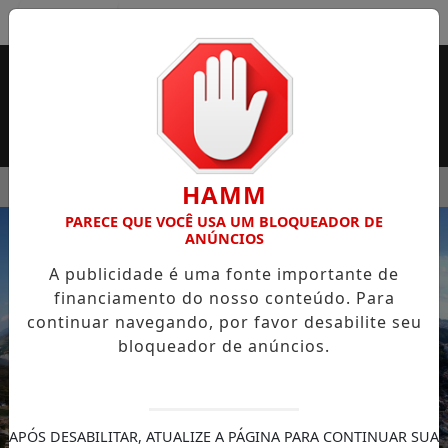
Entrar
MENU
 SUPERMERCADO ROSSI SERÁ BREVEMENTE INAUGURADA EM 
HAMM
PARECE QUE VOCÊ USA UM BLOQUEADOR DE
EM ALTA
ANÚNCIOS
A publicidade é uma fonte importante de
financiamento do nosso conteúdo. Para
continuar navegando, por favor desabilite seu
bloqueador de anúncios.
APÓS DESABILITAR, ATUALIZE A PÁGINA PARA CONTINUAR SUA