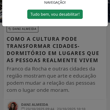
NAVEGAÇÃO!
Tudo bem, vou desabilitar!
DANI ALMEIDA
COMO A CULTURA PODE
TRANSFORMAR CIDADES-
DORMITÓRIO EM LUGARES QUE
AS PESSOAS REALMENTE VIVEM
Franco da Rocha e outras cidades da
região mostram que arte e educação
podem mudar a relação das pessoas
com o lugar onde moram.
DANI ALMEIDA
23/10/2025 09:44
23/10/2025 10:10