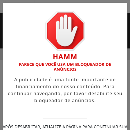
Entrar
MENU
IDADE DO SUPERMERCADO ROSSI SERÁ BREVEMENTE INAUG
HAMM
PARECE QUE VOCÊ USA UM BLOQUEADOR DE
EM ALTA
ANÚNCIOS
A publicidade é uma fonte importante de
financiamento do nosso conteúdo. Para
continuar navegando, por favor desabilite seu
bloqueador de anúncios.
Conteúdo não encontrado!
APÓS DESABILITAR, ATUALIZE A PÁGINA PARA CONTINUAR SUA