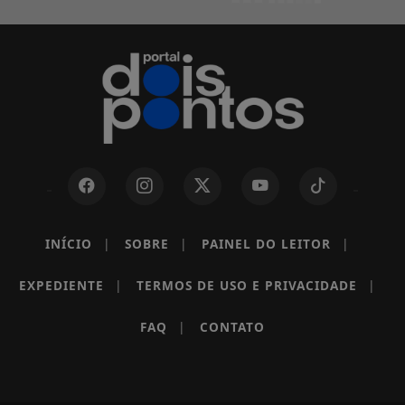
INÍCIO
|
SOBRE
|
PAINEL DO LEITOR
|
EXPEDIENTE
|
TERMOS DE USO E PRIVACIDADE
|
Termos de Uso e Privacidade
FAQ
|
CONTATO
Esse site utiliza cookies para melhorar sua
experiência de navegação. Ao continuar o acesso,
entendemos que você concorda com nossos Termos