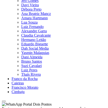
Jeff Gomes
Davi Vieira
Débora Preto
Ana Beatriz Mancz
Amara Hartmann
Lua Souza
Luiz Fernando
Alexandre Garra
Claudia Cavalcante
Hermano Leitão
Eduardo Biguette
Dah Social Media
Yasmin Malaquias
Dani Almeida
Bruno Santos
Suzi Cavalari
Luiz Peres
Thaís Rivera
Franco da Rocha
Caieiras
Francisco Morato
Cimbaju
Portal Dois Pontos