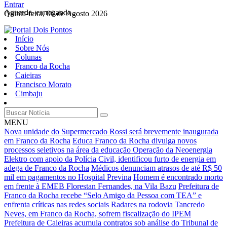
Entrar
Aguarde, carregando...
Quinta-feira, 06 de Agosto 2026
Início
Sobre Nós
Colunas
Franco da Rocha
Caieiras
Francisco Morato
Cimbaju
MENU
Nova unidade do Supermercado Rossi será brevemente inaugurada
em Franco da Rocha
Educa Franco da Rocha divulga novos
processos seletivos na área da educação
Operação da Neoenergia
Elektro com apoio da Polícia Civil, identificou furto de energia em
adega de Franco da Rocha
Médicos denunciam atrasos de até R$ 50
mil em pagamentos no Hospital Previna
Homem é encontrado morto
em frente à EMEB Florestan Fernandes, na Vila Bazu
Prefeitura de
Franco da Rocha recebe “Selo Amigo da Pessoa com TEA” e
enfrenta críticas nas redes sociais
Radares na rodovia Tancredo
Neves, em Franco da Rocha, sofrem fiscalização do IPEM
Prefeitura de Caieiras acumula contratos sob análise do Tribunal de