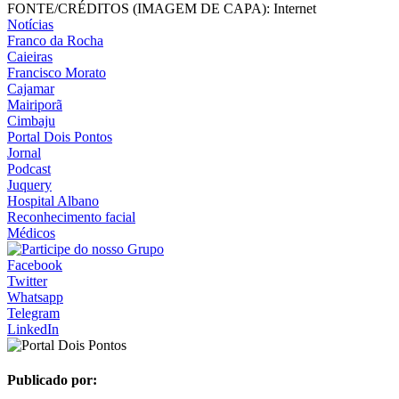
FONTE/CRÉDITOS (IMAGEM DE CAPA):
Internet
Notícias
Franco da Rocha
Caieiras
Francisco Morato
Cajamar
Mairiporã
Cimbaju
Portal Dois Pontos
Jornal
Podcast
Juquery
Hospital Albano
Reconhecimento facial
Médicos
Facebook
Twitter
Whatsapp
Telegram
LinkedIn
Publicado por: