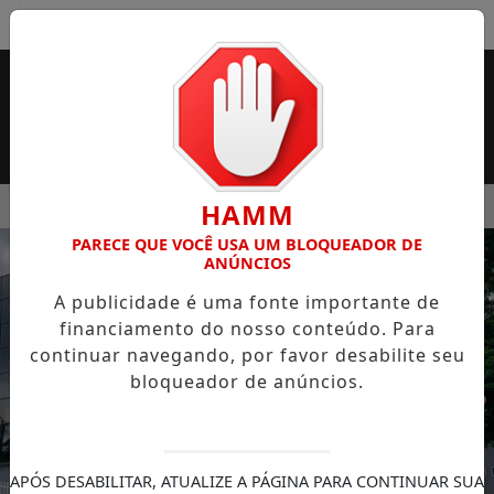
Entrar
MENU
SUPERMERCADO ROSSI SERÁ BREVEMENTE INAUGURADA EM 
HAMM
PARECE QUE VOCÊ USA UM BLOQUEADOR DE
EM ALTA
ANÚNCIOS
A publicidade é uma fonte importante de
financiamento do nosso conteúdo. Para
continuar navegando, por favor desabilite seu
bloqueador de anúncios.
APÓS DESABILITAR, ATUALIZE A PÁGINA PARA CONTINUAR SUA