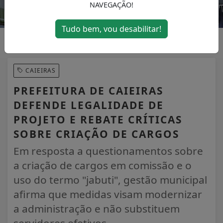
NAVEGAÇÃO!
Tudo bem, vou desabilitar!
CAIEIRAS
PREFEITURA DE CAIEIRAS
DEFENDE LEGALIDADE DE
PROJETO E REBATE CRÍTICAS
SOBRE CRIAÇÃO DE CARGOS
Em resposta a questionamentos sobre
a criação de cargos em comissão e o
uso do termo "jabuti", gestão municipal
afirma que medidas visam modernizar
a administração e não substituem
servidores efetivos