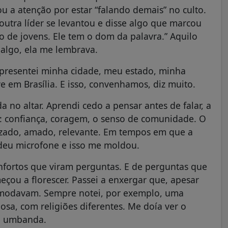
 a atenção por estar “falando demais” no culto.
outra líder se levantou e disse algo que marcou
po de jovens. Ele tem o dom da palavra.” Aquilo
 algo, ela me lembrava.
epresentei minha cidade, meu estado, minha
ve em Brasília. E isso, convenhamos, diz muito.
o altar. Aprendi cedo a pensar antes de falar, a
s: confiança, coragem, o senso de comunidade. O
orizado, amado, relevante. Em tempos em que a
 deu microfone e isso me moldou.
nfortos que viram perguntas. E de perguntas que
eçou a florescer. Passei a enxergar que, apesar
omodavam. Sempre notei, por exemplo, uma
iosa, com religiões diferentes. Me doía ver o
 à umbanda.