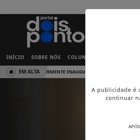
Entrar
INÍCIO
SOBRE NÓS
COLUNAS
FRANCO DA RO
EM ALTA
SSI SERÁ BREVEMENTE INAUGURADA EM FRANCO DA ROCHA
A publicidade é
continuar n
APÓS