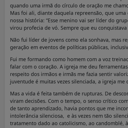
quando uma irmã do círculo de oração me chamou
Mas foi ali, diante daquela repreensão, que uma 
nossa história: “Esse menino vai ser líder do gru
virou profecia de vó. Sempre que eu conquistava
Não fui líder de jovens como ela sonhava, mas r
geração em eventos de políticas públicas, inclusi
Fui me formando como homem com a voz treinada n
falar com o coração. A igreja me deu ferramenta
respeito dos irmãos e irmãs me fazia sentir val
juventude é muitas vezes silenciada, a igreja me
Mas a vida é feita também de rupturas. De desco
viram decisões. Com o tempo, o senso crítico com
de tanto aprendizado, havia pontos que me inc
intolerância silenciosa, e às vezes nem tão silenc
tratamento dado ao catolicismo, ao candomblé,