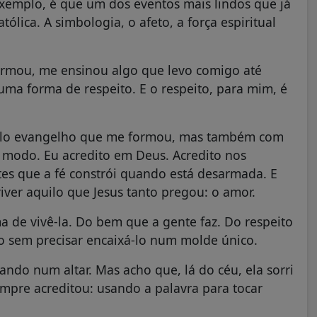
exemplo, é que um dos eventos mais lindos que já
tólica. A simbologia, o afeto, a força espiritual
ormou, me ensinou algo que levo comigo até
uma forma de respeito. E o respeito, para mim, é
pelo evangelho que me formou, mas também com
o modo. Eu acredito em Deus. Acredito nos
tes que a fé constrói quando está desarmada. E
viver aquilo que Jesus tanto pregou: o amor.
 de vivê-la. Do bem que a gente faz. Do respeito
no sem precisar encaixá-lo num molde único.
ndo num altar. Mas acho que, lá do céu, ela sorri
mpre acreditou: usando a palavra para tocar